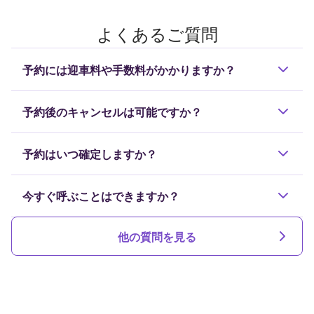
よくあるご質問
予約には迎車料や手数料がかかりますか？
ご予約の料金（旅行代金）に含まれていますので、配
予約後のキャンセルは可能ですか？
車にかかる迎車料金や予約手数料を別途お支払いいた
だく必要はありません。
配車確定前や出発予定時刻の60分前までであれば無
予約はいつ確定しますか？
料でキャンセルが可能です。それ以降のキャンセルは
所定のキャンセル料が発生します。
遅くとも乗車30分前までに確定いたします。
今すぐ呼ぶことはできますか？
はい、対応可能なドライバーをリアルタイムで探して
他の質問を見る
手配します。