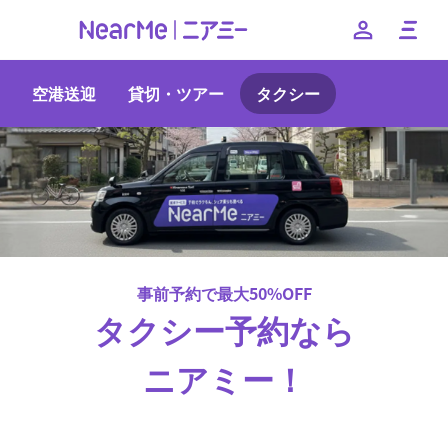
空港送迎
貸切・ツアー
タクシー
--
日本語
English
簡体中文
繁体中文
한국어
事前予約で最大50%OFF
タクシー予約なら
ニアミー！
予約手数料・迎車料金なし！