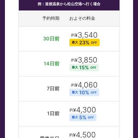
例：道後温泉から松山空港へ行く場合
予約時期
およその料金
3,540
¥
約
30日前
 23% 
最大
OFF
3,850
¥
約
14日前
 15% 
最大
OFF
4,060
¥
約
7日前
 10% 
最大
OFF
4,300
¥
約
1日前
 5% 
最大
OFF
4,500
¥
約