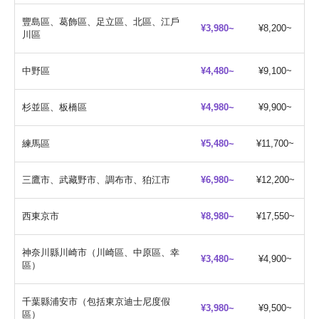
豐島區、葛飾區、足立區、北區、江戶
¥3,980~
¥8,200~
川區
中野區
¥4,480~
¥9,100~
杉並區、板橋區
¥4,980~
¥9,900~
練馬區
¥5,480~
¥11,700~
三鷹市、武藏野市、調布市、狛江市
¥6,980~
¥12,200~
西東京市
¥8,980~
¥17,550~
神奈川縣川崎市（川崎區、中原區、幸
¥3,480~
¥4,900~
區）
千葉縣浦安市（包括東京迪士尼度假
¥3,980~
¥9,500~
區）