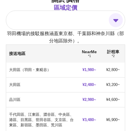
區域定價
羽田機場的接駁服務涵蓋東京都、千葉縣和神奈川縣（部
分地區除外）。
NearMe
計程車
接送地區
*1
*2
大田區（羽田・東糀谷）
¥1,980~
¥2,800~
大田區
¥2,480~
¥3,200~
品川區
¥2,980~
¥4,600~
千代田區、江東區、澀谷區、中央區、
港區、目黑區、世田谷區、文京區、台
¥3,480~
¥6,900~
東區、新宿區、墨田區、荒川區