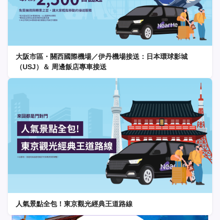
大阪市區・關西國際機場／伊丹機場接送：日本環球影城
（USJ）＆ 周邊飯店專車接送
人氣景點全包！東京觀光經典王道路線