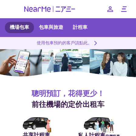
機場包車
包車與旅遊
計程車
特色
使用包車預約的客戶請點此。
費用
私人計程車
使用方法
聰明預訂，花得更少！
常見問題
前往機場的定价出租车
--
日本語
English
簡体中文
繁体中文
한국어
共享計程車
私人計程車