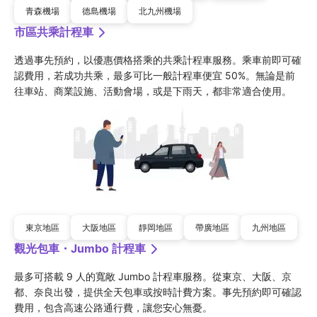
青森機場
德島機場
北九州機場
市區共乘計程車
透過事先預約，以優惠價格搭乘的共乘計程車服務。乘車前即可確
認費用，若成功共乘，最多可比一般計程車便宜 50%。無論是前
往車站、商業設施、活動會場，或是下雨天，都非常適合使用。
東京地區
大阪地區
靜岡地區
帶廣地區
九州地區
觀光包車・Jumbo 計程車
最多可搭載 9 人的寬敞 Jumbo 計程車服務。從東京、大阪、京
都、奈良出發，提供全天包車或按時計費方案。事先預約即可確認
費用，包含高速公路通行費，讓您安心無憂。