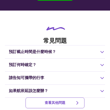
常見問題
預訂截止時間是什麼時候？
原則上，新預訂接受至乘車日前一天的18點，但羽田/成田航
預訂何時確定？
班如有空位，當天也可預訂。如達到人數上限，將無法接受
預訂，請盡早預訂。
我們會在您預訂後24小時內回覆。如果您在乘車日前一天預
請告知可攜帶的行李
訂，我們會在當天回覆。
嬰兒車、滑雪板、高爾夫球包、單板滑雪板等可以攜帶。此
如果航班延誤怎麼辦？
外，總長度超過200厘米的行李不能攜帶，請注意。（每人可
免費攜帶一件，第二件及以上需額外收費）
詳情請查看這裡
因為有其他乘客，也無法等候。但如果航班取消或延誤，取
查看其他問題
消費是免費的。
詳情請查看這裡