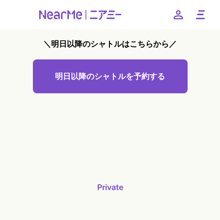
＼明日以降のシャトルはこちらから／
--
明日以降のシャトルを予約する
お得なキャンペーンやクーポンなど、ニアミーのお得な情報
をお知らせいたします
友だちに追加
日本語
English
簡体中文
繁体中文
한국어
Private