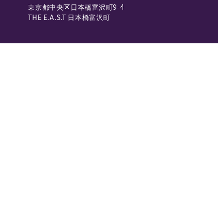
東京都中央区日本橋富沢町9-4
THE E.A.S.T 日本橋富沢町
空港送迎
羽田空港
青森空港
成田空港
南紀白浜空港
伊丹空港
徳島空港
関西空港
北九州空港
新千歳空港
広島空港
中部国際空港
福岡空港
那覇空港
会社名
株式会社NearMe