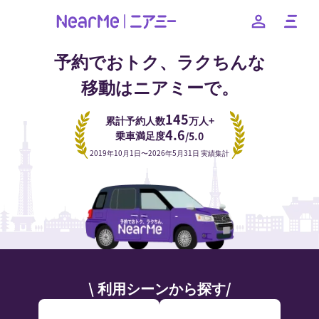
予約でおトク、ラクちんな
移動はニアミーで。
日本語
English
簡体中文
繁体中文
한국어
145
累計予約人数
万人+
4.6
乗車満足度
/5.0
2019年10月1日〜2026年5月31日 実績集計
\ 利用シーンから探す/