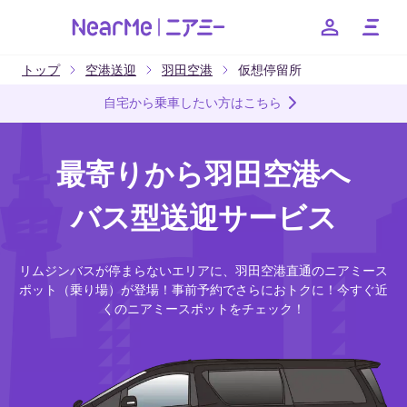
トップ
空港送迎
羽田空港
仮想停留所
--
自宅から乗車したい方はこちら
お得なキャンペーンやクーポンなど、ニアミーのお得な情報
をお知らせいたします
最寄りから羽田空港へ
友だちに追加
バス型送迎サービス
リムジンバスが停まらないエリアに、羽田空港直通のニアミース
日本語
English
簡体中文
繁体中文
한국어
ポット（乗り場）が登場！事前予約でさらにおトクに！今すぐ近
くのニアミースポットをチェック！