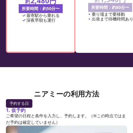
2,480円
約
約
所要時間：約80分〜
所要時間：約50分〜
乗り場まで要移動
最寄駅から乗れる
出発まで待機時間あ
深夜早朝も運行
ニアミーの利用方法
予約する日
1. 仮予約
ご希望の日程と条件を入力し、予約します。（※この時点ではま
だ予約は確定していません）