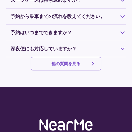
スーツケースは持ち込めますか？
はい、1人2つまでお持ち込みいただけます。
予約から乗車までの流れを教えてください。
事前にこのページからご予約いただき、予約が確定しまし
予約はいつまでできますか？
たら、出発時間までに指定の場所でご乗車ください。予約
から乗車までの流れを詳しく解説した動画は
こちら
からご
ご乗車前日の18時まで受付しています。
覧いただけます。
深夜便にも対応していますか？
はい、ニアミーは24時間運行します。
他の質問を見る