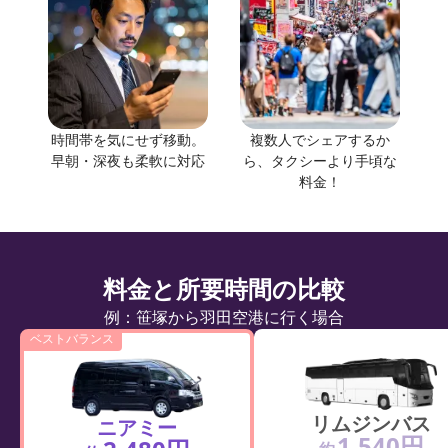
時間帯を気にせず移動。
複数人でシェアするか
早朝・深夜も柔軟に対応
ら、タクシーより手頃な
料金！
料金と所要時間の比較
例：笹塚から羽田空港に行く場合
ベストバランス
リムジンバス
ニアミー
1,540円