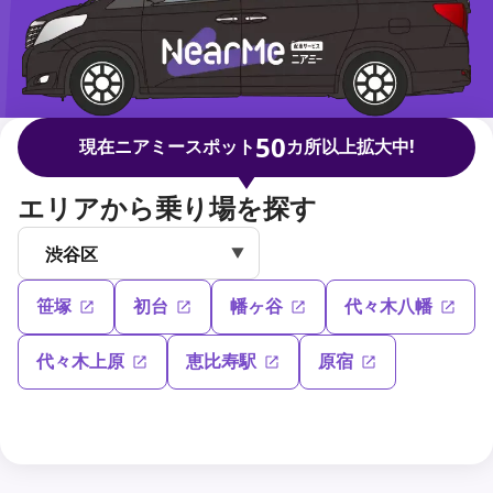
50
現在ニアミースポット
カ所以上拡大中!
エリアから乗り場を探す
笹塚
初台
幡ヶ谷
代々木八幡
代々木上原
恵比寿駅
原宿