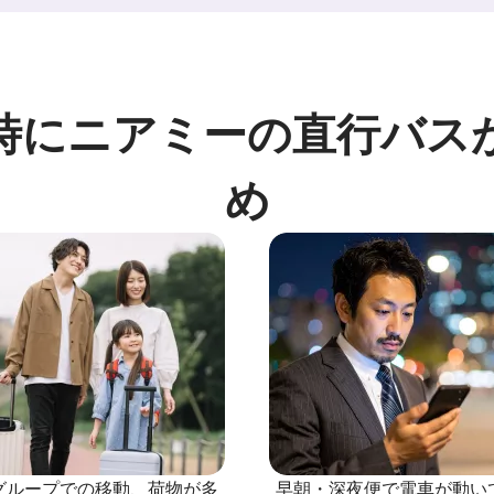
時にニアミーの直行バス
め
グループでの移動、荷物が多
早朝・深夜便で電車が動い