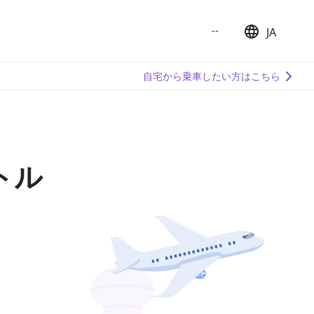
--
JA
日本語
English
自宅から乗車したい方はこちら
簡体中文
繁体中文
한국어
トル