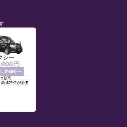
す
クシー
,000円
：約60分〜
では割高
・高速料金が必要