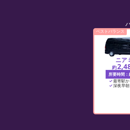
ベストバランス
ニア
2,4
約
所要時間：
最寄駅か
深夜早朝