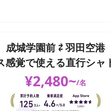
成城学園前 ⇄ 羽田空港
ス感覚で使える直行シャ
¥
2,480
~
/
名