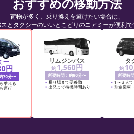
おすすめの移動方法
荷物が多く、乗り換えを避けたい場合は、
バスとタクシーのいいとこどりのニアミーが便利で
リムジンバス
タ
ミー
1,560円
10
80円
約
約
所要時間：約90分〜
所要時間
約70分〜
乗り場まで要移動
1〜３人
ら乗れる
出発まで待機時間あり
別途迎車
も運行