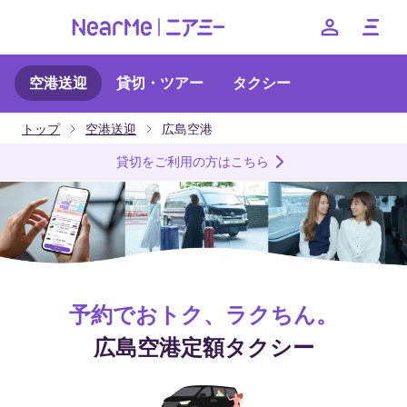
空港送迎
貸切・ツアー
タクシー
特徴
トップ
空港送迎
広島空港
料金
貸切をご利用の方はこちら
ご利用方法
よくある質問
--
お得なキャンペーンやクーポンなど、ニアミーのお得な情報
予約でおトク、ラクちん。
をお知らせいたします
広島空港定額タクシー
友だちに追加