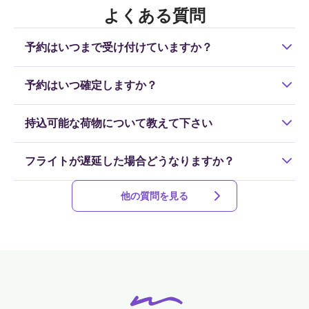
よくある質問
予約はいつまで受け付けていますか？
新規予約は原則乗車日の前日18時までの受付ですが、羽田/
予約はいつ確定しますか？
成田便に限り、運行予定のシャトルに乗車可能な場合は当
日も受け付けています。定員に達した場合はお受けできま
ご予約いただいてから24時間以内に回答いたします。ま
せんので、お早めのご予約をお願いします。
持込可能な荷物について教えて下さい
た、乗車日前日にご予約いただいた場合、当日中に回答い
たします。
ベビーカー、スキー板、ゴルフバッグ、スノーボード等は
フライトが遅延した場合どうなりますか？
持込可能です。また、3辺合計で200cmを超えるお荷物は持
ち込むことができませんのでご注意ください。（1人1個ま
他のお客様も乗車されるため、お待ちすることはできませ
で無料、2個目以降は追加料金）
詳しくはこちら
他の質問を見る
ん。なお、フライト自体のキャンセルまたは遅延の場合、
キャンセル料は無料です。
詳しくはこちら