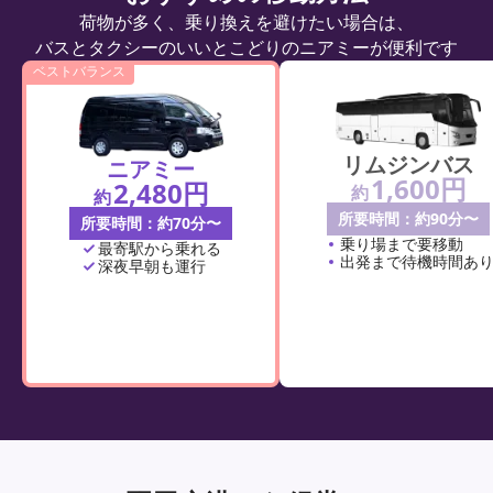
荷物が多く、乗り換えを避けたい場合は、
バスとタクシーのいいとこどりのニアミーが便利です
ベストバランス
リムジンバス
ニアミー
1,600円
2,480円
約
約
所要時間：約90分〜
所要時間：約70分〜
乗り場まで要移動
最寄駅から乗れる
出発まで待機時間あ
深夜早朝も運行