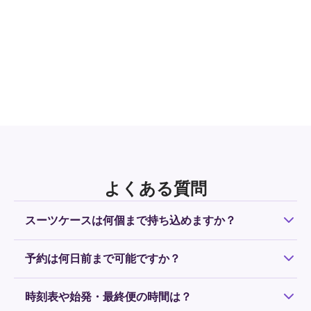
よくある質問
スーツケースは何個まで持ち込めますか？
お一人様につき、お預け手荷物サイズのスーツケース1個ま
予約は何日前まで可能ですか？
で無料で持ち込み可能です。2個以上になる場合は、追加料
金がかかります。持ち込み可能な荷物は
こちら
をご確認く
原則、予約は前日の18時まで受け付けています。運行予定
ださい。
時刻表や始発・最終便の時間は？
のシャトルに乗車可能な場合は当日も受け付けています。