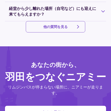
定員に達した場合はお受けできませんので、旅行や出張が
決まった時刻表はなく、フライトに合わせた時間帯の運行
決まり次第お早めのご予約をおすすめします。
経堂から少し離れた場所（自宅など）にも迎えに
をご予約できます。24時間年中無休で運行していますの
来てもらえますか？
で、始発前の早朝、最終後の深夜でも安心してご利用いた
だけます。
NearMeでは指定の乗降スポットを利用するプランの他に、
他の質問を見る
ご希望の場所で乗降できるドアツードアのプランもご用意
しております。詳細は
こちら
をご確認ください。
あなたの街から、
羽田をつなぐニアミー
リムジンバスが停まらない場所に、ニアミーが走りま
す。