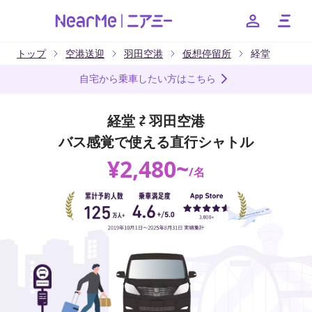
トップ
空港送迎
羽田空港
仮想停留所
経堂
--
自宅から乗車したい方はこちら
お得なキャンペーンやクーポンなど、ニアミーのお得な情報
をお知らせいたします
経堂 ⇄ 羽田空港
バス感覚で使える直行シャトル
友だちに追加
¥
2,480
~
/
名
日本語
English
簡体中文
繁体中文
한국어