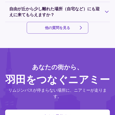
定員に達した場合はお受けできませんので、旅行や出張が
決まった時刻表はなく、フライトに合わせた時間帯の運行
決まり次第お早めのご予約をおすすめします。
自由が丘から少し離れた場所（自宅など）にも迎
をご予約できます。24時間年中無休で運行していますの
えに来てもらえますか？
で、始発前の早朝、最終後の深夜でも安心してご利用いた
だけます。
NearMeでは指定の乗降スポットを利用するプランの他に、
他の質問を見る
ご希望の場所で乗降できるドアツードアのプランもご用意
しております。詳細は
こちら
をご確認ください。
あなたの街から、
羽田をつなぐニアミー
リムジンバスが停まらない場所に、ニアミーが走りま
す。