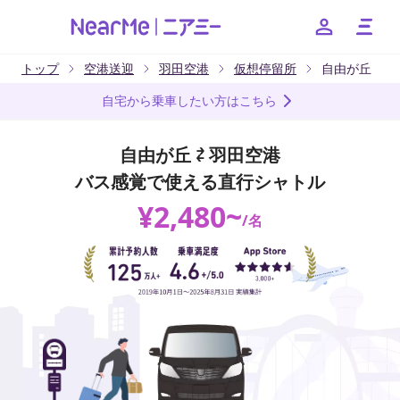
トップ
空港送迎
羽田空港
仮想停留所
自由が丘
--
自宅から乗車したい方はこちら
お得なキャンペーンやクーポンなど、ニアミーのお得な情報
をお知らせいたします
自由が丘 ⇄ 羽田空港
バス感覚で使える直行シャトル
友だちに追加
¥
2,480
~
/
名
日本語
English
簡体中文
繁体中文
한국어