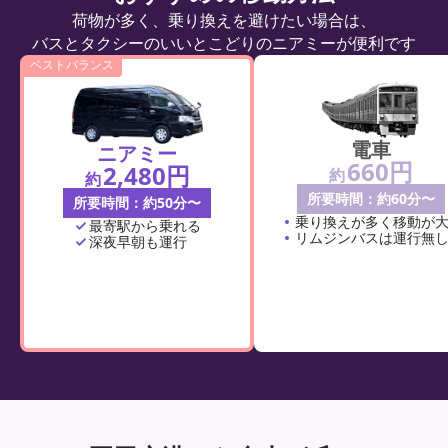
荷物が多く、乗り換えを避けたい場合は、
バスとタクシーのいいとこどりのニアミーが便利です
ベストバランス
電車
ニアミー
660円
2,480円
約
約
所要時間：約60分〜
所要時間：約50分〜
乗り換えが多く移動が
最寄駅から乗れる
リムジンバスは運行無
深夜早朝も運行