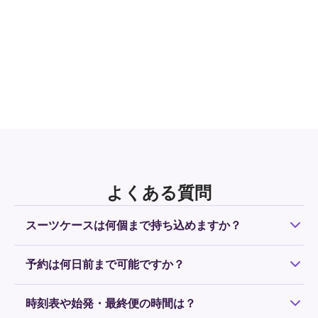
よくある質問
スーツケースは何個まで持ち込めますか？
お一人様につき、お預け手荷物サイズのスーツケース1個ま
予約は何日前まで可能ですか？
で無料で持ち込み可能です。2個以上になる場合は、追加料
金がかかります。持ち込み可能な荷物は
こちら
をご確認く
原則、予約は前日の18時まで受け付けています。運行予定
ださい。
時刻表や始発・最終便の時間は？
のシャトルに乗車可能な場合は当日も受け付けています。