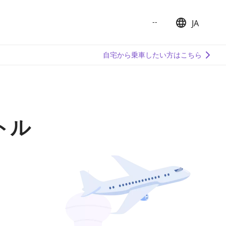
--
JA
日本語
English
自宅から乗車したい方はこちら
簡体中文
繁体中文
한국어
トル