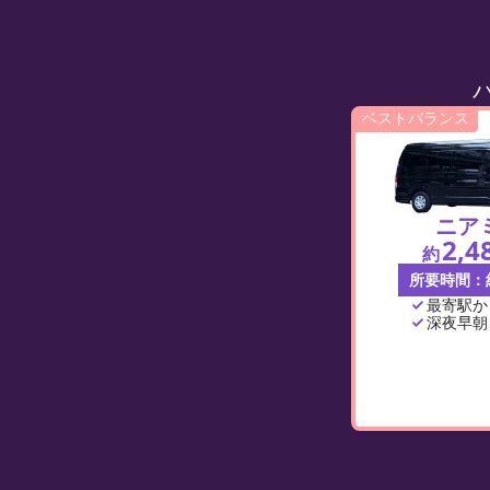
ベストバランス
ニア
2,4
約
所要時間：
最寄駅か
深夜早朝