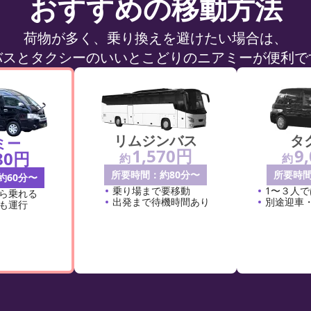
おすすめの移動方法
荷物が多く、乗り換えを避けたい場合は、
バスとタクシーのいいとこどりのニアミーが便利で
リムジンバス
タ
ミー
1,570円
9
80円
約
約
所要時間：約80分〜
所要時間
約60分〜
乗り場まで要移動
1〜３人
ら乗れる
出発まで待機時間あり
別途迎車
も運行