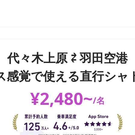
代々木上原 ⇄ 羽田空港
ス感覚で使える直行シャ
¥
2,480
~
/
名