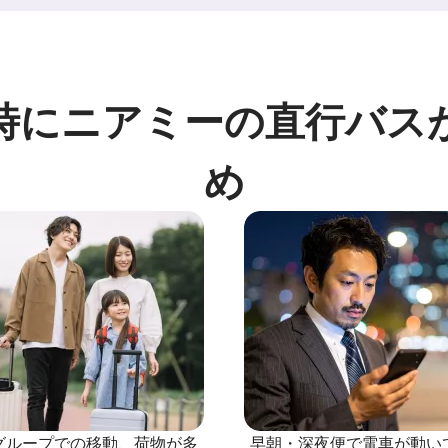
時にニアミーの直行バス
め
グループでの移動、荷物が多
早朝・深夜便で電車が動い