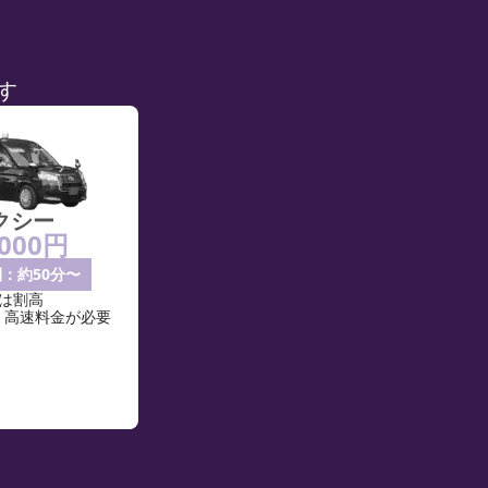
す
クシー
,000円
：約50分〜
では割高
・高速料金が必要