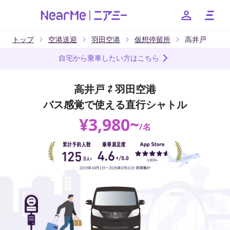
トップ
空港送迎
羽田空港
仮想停留所
高井戸
--
自宅から乗車したい方はこちら
お得なキャンペーンやクーポンなど、ニアミーのお得な情報
をお知らせいたします
高井戸 ⇄ 羽田空港
バス感覚で使える直行シャトル
友だちに追加
¥
3,980
~
/
名
日本語
English
簡体中文
繁体中文
한국어