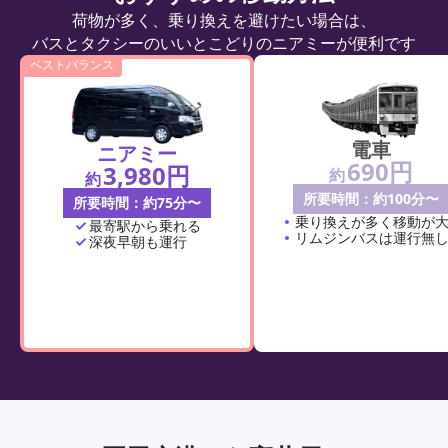
荷物が多く、乗り換えを避けたい場合は、
バスとタクシーのいいとこどりのニアミーが便利です
ベストバランス
電車
ニアミー
690円
3,980円
約
約
所要時間：約100分〜
所要時間：約75分〜
乗り換えが多く移動が
最寄駅から乗れる
リムジンバスは運行無
深夜早朝も運行