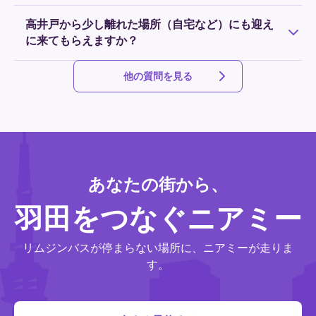
定員に達した場合はお受けできませんので、旅行や出張が
決まった時刻表はなく、フライトに合わせた時間帯の運行
決まり次第お早めのご予約をおすすめします。
高井戸から少し離れた場所（自宅など）にも迎え
をご予約できます。24時間年中無休で運行していますの
に来てもらえますか？
で、始発前の早朝、最終後の深夜でも安心してご利用いた
だけます。
NearMeでは指定の乗降スポットを利用するプランの他に、
他の質問を見る
ご希望の場所で乗降できるドアツードアのプランもご用意
しております。詳細は
こちら
をご確認ください。
あなたの街から、
羽田をつなぐニアミー
リムジンバスが停まらない場所に、ニアミーが走りま
す。