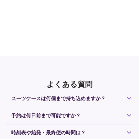
よくある質問
スーツケースは何個まで持ち込めますか？
お一人様につき、お預け手荷物サイズのスーツケース1個ま
予約は何日前まで可能ですか？
で無料で持ち込み可能です。2個以上になる場合は、追加料
金がかかります。持ち込み可能な荷物は
こちら
をご確認く
原則、予約は前日の18時まで受け付けています。運行予定
ださい。
時刻表や始発・最終便の時間は？
のシャトルに乗車可能な場合は当日も受け付けています。