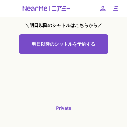
＼明日以降のシャトルはこちらから／
--
明日以降のシャトルを予約する
お得なキャンペーンやクーポンなど、ニアミーのお得な情報
をお知らせいたします
友だちに追加
日本語
English
簡体中文
繁体中文
한국어
Private