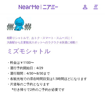
特徴
相乗りシャトルで、おトク・スマート・スムーズに！
大曲駅から主要観光スポットへのラクラク＆快適に移動！
車両
ミズモシャトル
--
・料金は￥1100〜
・運行予約開始日：4/29
お得なキャンペーンやクーポンなど、ニアミーのお得な情報
・運行期間：4/30〜8/30まで
をお知らせいたします
・各観光地での滞在時間目安は1.5時間ほどになります
・片道毎のご予約となります
友だちに追加
*行き帰りで2件のご予約が必要です