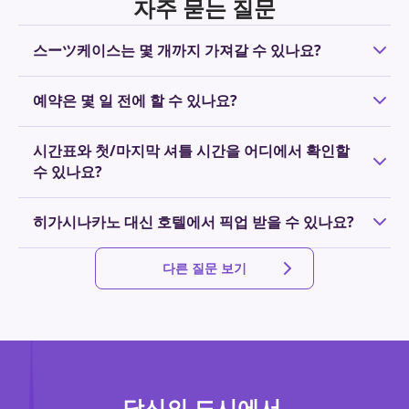
자주 묻는 질문
스ーツ케이스는 몇 개까지 가져갈 수 있나요?
각 승객은 위탁 수하물 크기의 여행가방 1개까지 무료로 이용
예약은 몇 일 전에 할 수 있나요?
할 수 있습니다. 2개 이상일 경우 추가 요금이 발생합니다. 반
입 가능한 수하물에 대해서는
여기
를 확인해 주세요。
원칙적으로 예약은 여행 전날 오후 6시까지 접수하고 있습니
시간표와 첫/마지막 셔틀 시간을 어디에서 확인할
다. 운행 예정 셔틀에 탑승이 가능한 경우 당일 예약도 가능합
수 있나요?
니다. 정원이 초과된 경우에는 예약이 불가하므로 여행이나
출장이 확정되면 가능한 한 빨리 예약해 주시기 바랍니다.
정해진 시간표는 없으며, 항공편 일정에 맞춰 운행 시간을 예
히가시나카노 대신 호텔에서 픽업 받을 수 있나요?
약하실 수 있습니다. 24시간 연중무휴로 운행되므로 이른 아
침이나 늦은 밤에도 안심하고 이용하실 수 있습니다.
NearMe에서는 지정된 승하차 지점을 이용하는 플랜 외에도
다른 질문 보기
원하는 장소에서 승하차할 수 있는 도어투도어 플랜을 제공
합니다. 자세한 내용은
여기
를 확인해 주세요.
당신의 도시에서,