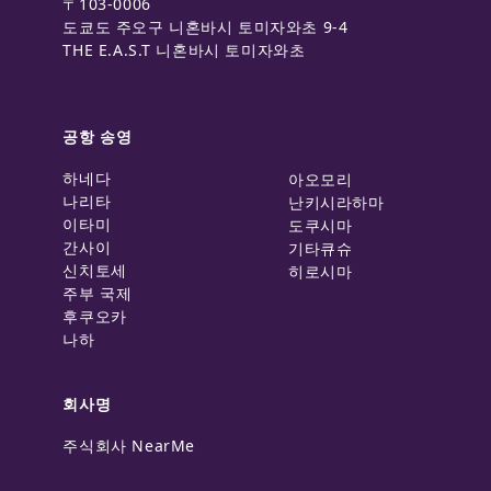
〒103-0006
도쿄도 주오구 니혼바시 토미자와초 9-4
THE E.A.S.T 니혼바시 토미자와초
공항 송영
하네다
아오모리
나리타
난키시라하마
이타미
도쿠시마
간사이
기타큐슈
신치토세
히로시마
주부 국제
후쿠오카
나하
회사명
주식회사 NearMe