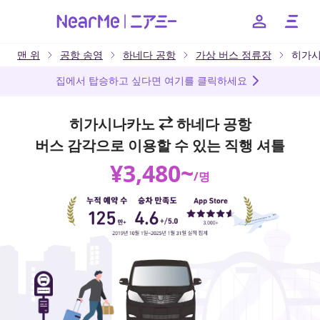
맨 위
공항 송영
하네다 공항
가상 버스 정류장
히가
--
집에서 탑승하고 싶다면 여기를 클릭하세요
히가시나카노 ⇄ 하네다 공항
日本語
English
簡体中文
繁体中文
한국어
버스 감각으로 이용할 수 있는 직행 셔틀
¥
3,480
~
/
명