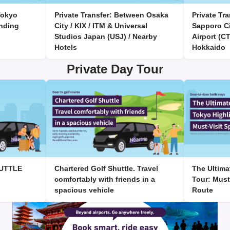
Tokyo
Private Transfer: Between Osaka
Private Tr
nding
City / KIX / ITM & Universal
Sapporo Ci
Studios Japan (USJ) / Nearby
Airport (C
Hotels
Hokkaido
Private Day Tour
UTTLE
Chartered Golf Shuttle. Travel
The Ultima
comfortably with friends in a
Tour: Must
spacious vehicle
Route