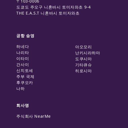
〒103-0006
도쿄도 주오구 니혼바시 토미자와초 9-4
THE E.A.S.T 니혼바시 토미자와초
공항 송영
하네다
아오모리
나리타
난키시라하마
이타미
도쿠시마
간사이
기타큐슈
신치토세
히로시마
주부 국제
후쿠오카
나하
회사명
주식회사 NearMe