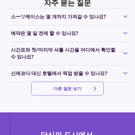
자주 묻는 질문
스ーツ케이스는 몇 개까지 가져갈 수 있나요?
각 승객은 위탁 수하물 크기의 여행가방 1개까지 무료로 이용
예약은 몇 일 전에 할 수 있나요?
할 수 있습니다. 2개 이상일 경우 추가 요금이 발생합니다. 반
입 가능한 수하물에 대해서는
여기
를 확인해 주세요。
원칙적으로 예약은 여행 전날 오후 6시까지 접수하고 있습니
시간표와 첫/마지막 셔틀 시간을 어디에서 확인할
다. 운행 예정 셔틀에 탑승이 가능한 경우 당일 예약도 가능합
수 있나요?
니다. 정원이 초과된 경우에는 예약이 불가하므로 여행이나
출장이 확정되면 가능한 한 빨리 예약해 주시기 바랍니다.
정해진 시간표는 없으며, 항공편 일정에 맞춰 운행 시간을 예
신에코다 대신 호텔에서 픽업 받을 수 있나요?
약하실 수 있습니다. 24시간 연중무휴로 운행되므로 이른 아
침이나 늦은 밤에도 안심하고 이용하실 수 있습니다.
NearMe에서는 지정된 승하차 지점을 이용하는 플랜 외에도
다른 질문 보기
원하는 장소에서 승하차할 수 있는 도어투도어 플랜을 제공
합니다. 자세한 내용은
여기
를 확인해 주세요.
당신의 도시에서,