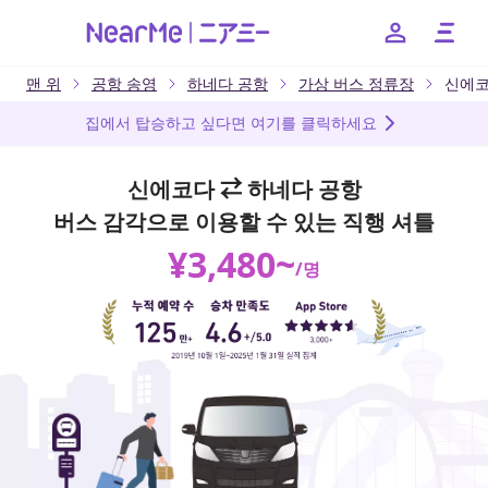
맨 위
공항 송영
하네다 공항
가상 버스 정류장
신에
--
집에서 탑승하고 싶다면 여기를 클릭하세요
신에코다 ⇄ 하네다 공항
日本語
English
簡体中文
繁体中文
한국어
버스 감각으로 이용할 수 있는 직행 셔틀
¥
3,480
~
/
명