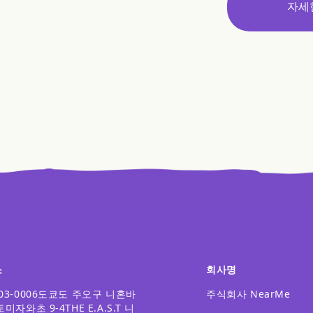
자세
소
회사명
03-0006
도쿄도 주오구 니혼바
주식회사 NearMe
토미자와초 9-4
THE E.A.S.T 니