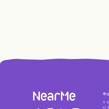
주
〒1
시 