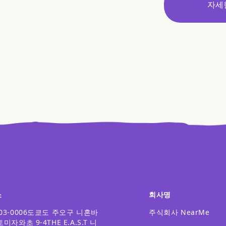
자세
소
회사명
03-0006
도쿄도 주오구 니혼바
주식회사 NearMe
토미자와초 9-4
THE E.A.S.T 니