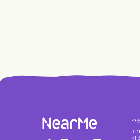
주
〒1
시 