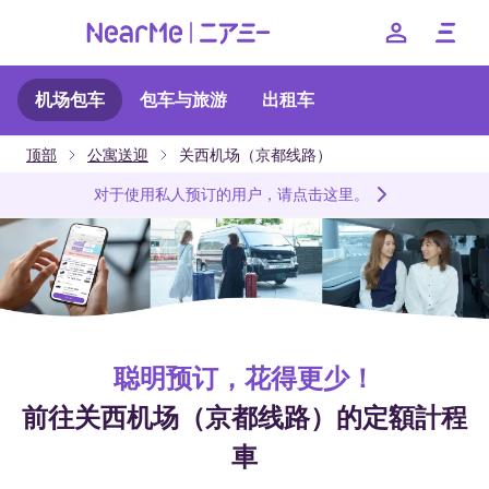
机场包车
包车与旅游
出租车
特点
顶部
公寓送迎
关西机场（京都线路）
价格
对于使用私人预订的用户，请点击这里。
包车
如何使用
常见问题
聪明预订，花得更少！
--
前往关西机场（京都线路）的定額計程
車
日本語
English
簡体中文
繁体中文
한국어