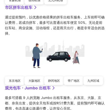
青森机场
德岛机场
北九州机场
市区拼车出租车
通过提前预约，以优惠价格搭乘的拼车出租车服务。上车前即可确
认费用，若成功拼车，最多可比普通出租车便宜 50%。无论是前
往车站、商业设施、活动场馆，还是雨天出行，都是非常适合的选
择。
东京地区
大阪地区
静冈地区
带广地区
九州区域
观光包车・Jumbo 出租车
最多可搭载 9 人的宽敞 Jumbo 出租车服务。从东京、大阪、京
都、奈良出发，提供全天包车或按时计费方案。提前预约即可确认
费用，包含高速公路通行费，让您安心无忧。