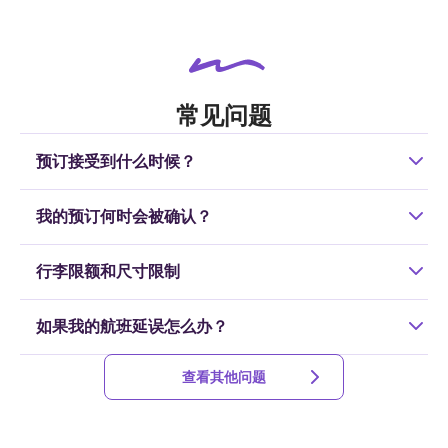
常见问题
预订接受到什么时候？
原则上，新的预订接受到乘车日期前一天18:00，但仅限于羽
我的预订何时会被确认？
田/成田航班，在可以乘坐计划中的班车的情况下，也接受当
天预订。达到容量时将无法接受预订，请尽快预订。
我们将在您预订后的24小时内回复您。如果您在乘车日前一
行李限额和尺寸限制
天预订，我们将在当天回复您。
您可以携带婴儿车、滑雪板、高尔夫球袋、滑雪板等。此
如果我的航班延误怎么办？
外，请注意，您不能携带三边总长超过200厘米的行李。（每
人免费一个，第二个及之后需额外收费）
详情请点击这里
我们无法等候，因为其他乘客也会乘车。如果航班本身取消
查看其他问题
或延误，取消费用免费。
详情请点击这里