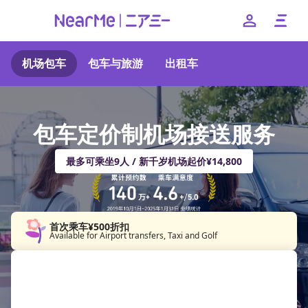
机场包车
包车与旅游
出租车
特点
使用方法
包车定价制机场接送服务
帮助
最多可乘坐9人 / 新千岁机场起价¥14,800
--
If you have any questions about your booking, please 
contact us
首次乘车¥500折扣
Available for Airport transfers, Taxi and Golf
日本語
English
簡体中文
繁体中文
한국어