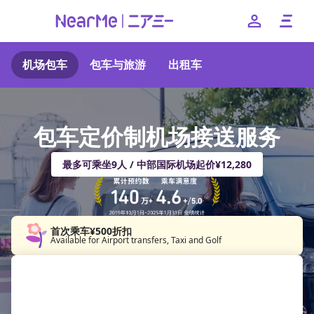
机场包车
包车与旅游
出租车
特点
使用方法
包车定价制机场接送服务
帮助
最多可乘坐9人 / 中部国际机场起价¥12,280
--
If you have any questions about your booking, please 
contact us
首次乘车¥500折扣
Available for Airport transfers, Taxi and Golf
日本語
English
簡体中文
繁体中文
한국어