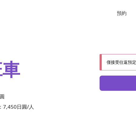
預約
班車
僅接受往返預
日圓
7,450日圓/人