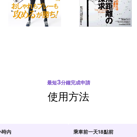
3
最短
分鐘完成申請
使用方法
小時內
乘車前一天18點前