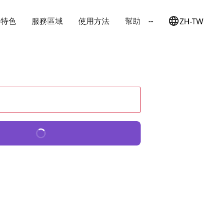
特色
服務區域
使用方法
幫助
--
ZH-TW
日本語
English
簡体中文
繁体中文
한국어
定