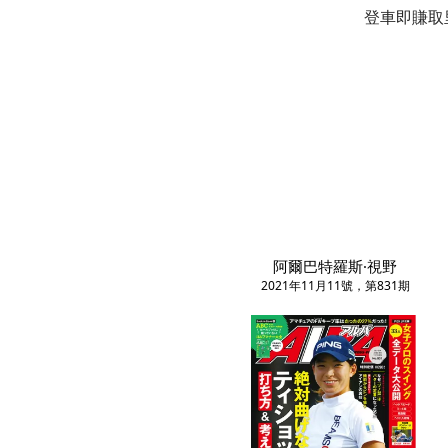
登車即賺取
阿爾巴特羅斯·視野
2021年11月11號，第831期