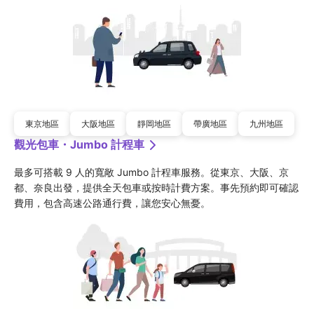
東京地區
大阪地區
靜岡地區
帶廣地區
九州地區
觀光包車・Jumbo 計程車
最多可搭載 9 人的寬敞 Jumbo 計程車服務。從東京、大阪、京
都、奈良出發，提供全天包車或按時計費方案。事先預約即可確認
費用，包含高速公路通行費，讓您安心無憂。