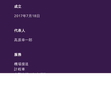
成立
2017年7月18日
代表人
高原幸一郎
服務
機場接送
計程車
大型車輛・包車服務
計時包車
高爾夫接送
聯繫方式
聊天支援