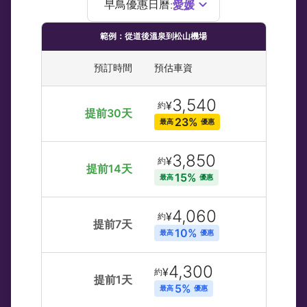
愛媛
早鳥優惠日曆
:
範例：從道後溫泉到松山機場
預訂時間
預估車資
3,540
¥
約
提前30天
23% 
最高 
優惠
3,850
¥
約
提前14天
15% 
最高 
優惠
4,060
¥
約
提前7天
10% 
最高 
優惠
4,300
¥
約
提前1天
5% 
最高 
優惠