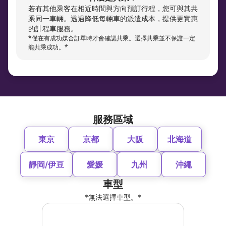
若有其他乘客在相近時間與方向預訂行程，您可與其共
乘同一車輛。透過降低每輛車的派遣成本，提供更實惠
的計程車服務。
*僅在有成功媒合訂單時才會確認共乘。選擇共乘並不保證一定
能共乘成功。*
服務區域
東京
京都
大阪
北海道
靜岡/伊豆
愛媛
九州
沖繩
車型
*無法選擇車型。*