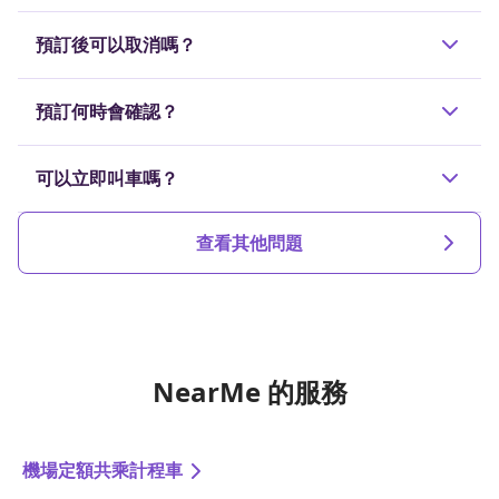
這些費用已包含於預訂價格（行程費用）中，無需另外
預訂後可以取消嗎？
支付接送費或預約費。
若於派車確認前或出發前60分鐘取消，則可免費取
預訂何時會確認？
消。之後取消將收取規定的取消費用。
預訂最晚將於預定搭乘時間前30分鐘確認。
可以立即叫車嗎？
是的，我們會即時搜尋並安排可用司機。
查看其他問題
NearMe 的服務
機場定額共乘計程車