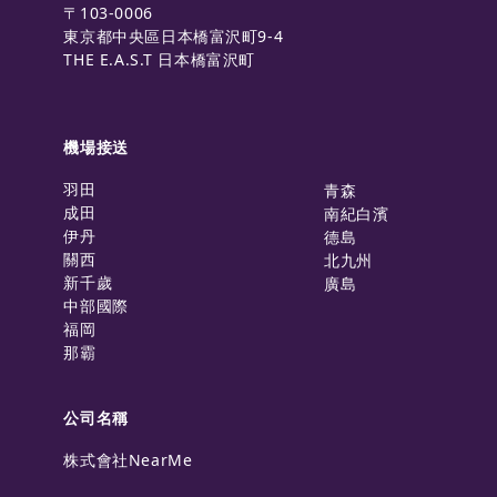
〒103-0006
東京都中央區日本橋富沢町9-4
THE E.A.S.T 日本橋富沢町
機場接送
羽田
青森
成田
南紀白濱
伊丹
德島
關西
北九州
新千歲
廣島
中部國際
福岡
那霸
公司名稱
株式會社NearMe