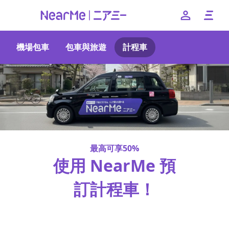
機場包車
包車與旅遊
計程車
--
日本語
English
簡体中文
繁体中文
한국어
最高可享50%
使用 NearMe 預
訂計程車！
免預約費與接送費！