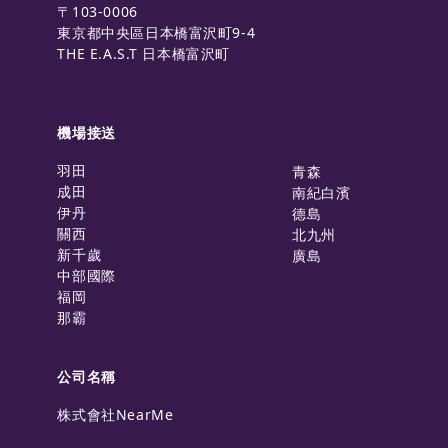
〒103-0006
東京都中央區日本橋富沢町9-4
THE E.A.S.T 日本橋富沢町
機場接送
羽田
青森
成田
南紀白濱
伊丹
德島
關西
北九州
新千歲
廣島
中部國際
福岡
那霸
公司名稱
株式會社NearMe