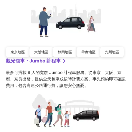
東京地區
大阪地區
靜岡地區
帶廣地區
九州地區
觀光包車・Jumbo 計程車
最多可搭載 9 人的寬敞 Jumbo 計程車服務。從東京、大阪、京
都、奈良出發，提供全天包車或按時計費方案。事先預約即可確認
費用，包含高速公路通行費，讓您安心無憂。