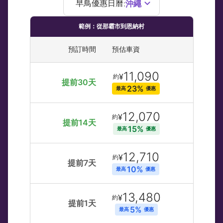
沖繩
早鳥優惠日曆
:
範例：從那霸市到恩納村
預訂時間
預估車資
11,090
¥
約
提前30天
23% 
最高 
優惠
12,070
¥
約
提前14天
15% 
最高 
優惠
12,710
¥
約
提前7天
10% 
最高 
優惠
13,480
¥
約
提前1天
5% 
最高 
優惠