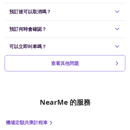
這些費用已包含於預訂價格（行程費用）中，無需另外
預訂後可以取消嗎？
支付接送費或預約費。
若於派車確認前或出發前60分鐘取消，則可免費取
預訂何時會確認？
消。之後取消將收取規定的取消費用。
預訂最晚將於預定搭乘時間前30分鐘確認。
可以立即叫車嗎？
是的，我們會即時搜尋並安排可用司機。
查看其他問題
NearMe 的服務
機場定額共乘計程車