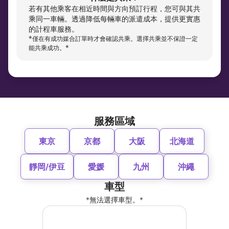
若有其他乘客在相近時間與方向預訂行程，您可與其共
乘同一車輛。透過降低每輛車的派遣成本，提供更實惠
的計程車服務。
*僅在有成功媒合訂單時才會確認共乘。選擇共乘並不保證一定
能共乘成功。*
服務區域
東京
京都
大阪
北海道
靜岡/伊豆
愛媛
九州
沖繩
車型
*無法選擇車型。*