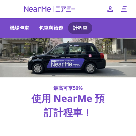
機場包車
包車與旅遊
計程車
--
日本語
English
簡体中文
繁体中文
한국어
最高可享50%
使用 NearMe 預
訂計程車！
免預約費與接送費！