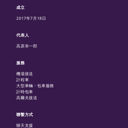
成立
2017年7月18日
代表人
高原幸一郎
服務
機場接送
計程車
大型車輛・包車服務
計時包車
高爾夫接送
聯繫方式
聊天支援